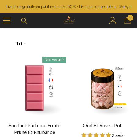
SAUTER LE CONTENU
Livraison gratuite en point relais dès 50 € - Livraison disponible au Sénégal
0
0
prod
Tri
Nouveauté
Fondant Parfumé Fruité
Oud Et Rose - Pot
Prune Et Rhubarbe
2 avis