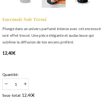
Encensoir Noir Tressé
Plonge dans un univers parfumé intense avec cet encensoir
noir effet tressé. Une pièce élégante et audacieuse qui
sublime la diffusion de ton encens préféré.
12,40€
Quantité:
Diminuer
Augmenter
la
la
quantité
quantité
12,40€
Sous-total:
de
de
Encensoir
Encensoir
noir
noir