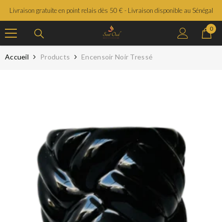
SAUTER LE CONTENU
Livraison gratuite en point relais dès 50 € - Livraison disponible au Sénégal
0
0
prod
Accueil
Products
Encensoir Noir Tressé