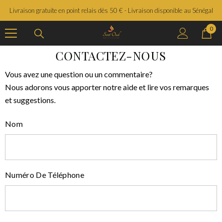
SAUTER LE CONTENU
Livraison gratuite en point relais dès 50 € - Livraison disponible au Sénégal
0
0
prod
CONTACTEZ-NOUS
Vous avez une question ou un commentaire?
Nous adorons vous apporter notre aide et lire vos remarques
et suggestions.
Nom
Numéro De Téléphone