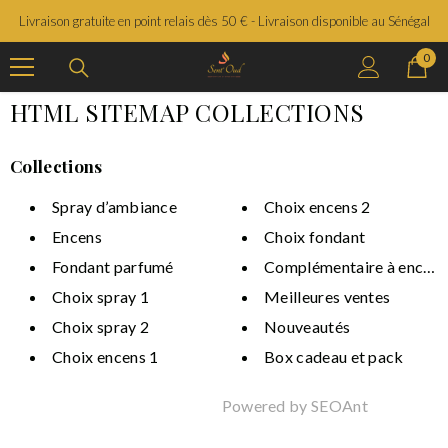
SAUTER LE CONTENU
Livraison gratuite en point relais dès 50 € - Livraison disponible au Sénégal
0
0
prod
HTML SITEMAP COLLECTIONS
Collections
Spray d’ambiance
Choix encens 2
Encens
Choix fondant
Fondant parfumé
Complémentaire à encens
Choix spray 1
Meilleures ventes
Choix spray 2
Nouveautés
Choix encens 1
Box cadeau et pack
Powered by
SEOAnt