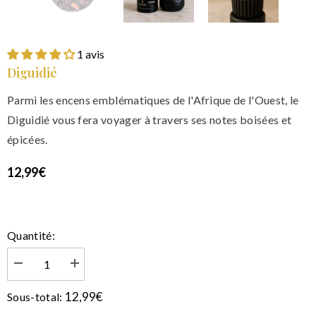
1 avis
Diguidié
Parmi les encens emblématiques de l'Afrique de l'Ouest, le
Diguidié vous fera voyager à travers ses notes boisées et
épicées.
12,99€
Quantité:
Diminuer
Augmenter
la
la
quantité
quantité
12,99€
Sous-total:
de
de
Diguidié
Diguidié