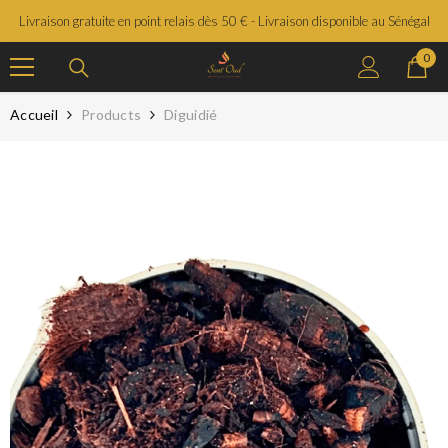
SAUTER LE CONTENU
Livraison gratuite en point relais dès 50 € - Livraison disponible au Sénégal
0
0
prod
Accueil
Products
Diguidié