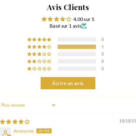
Avis Clients
4.00 sur 5
Basé sur 1 avis
0
1
0
0
0
Écrire un avis
Sort By
10/10/25
Anonyme