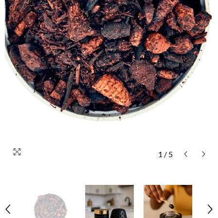
1
/
5