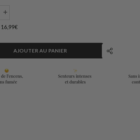
Augmenter
la
quantité
16,99€
:
de
Jasmin
et
Encens
AJOUTER AU PANIER