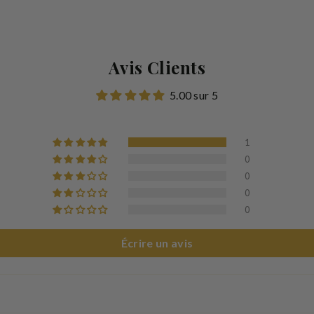
Avis Clients
5.00 sur 5
1
0
0
0
0
Écrire un avis