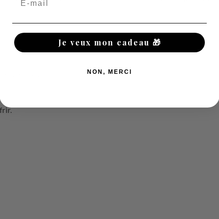
Je veux mon cadeau 🎁
NON, MERCI
 des heures.
t.
rir.