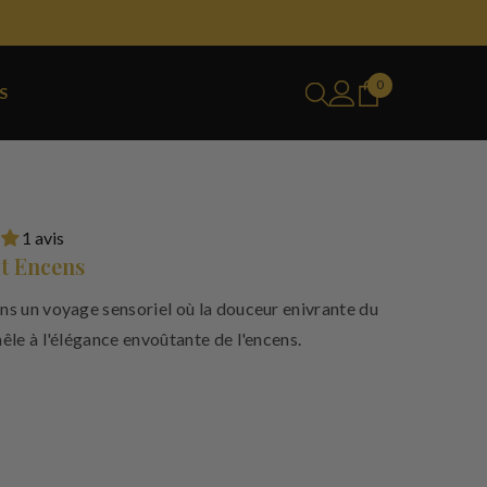
0
0
S
produit
1 avis
t Encens
ns un voyage sensoriel où la douceur enivrante du
êle à l'élégance envoûtante de l'encens.