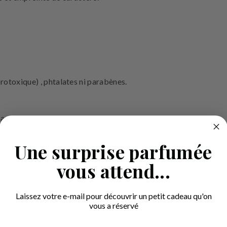
toxique) , phtalates ni parabènes.
au.
Une surprise parfumée
vous attend...
Laissez votre e-mail pour découvrir un petit cadeau qu'on
vous a réservé
et de mystère. Le spray Jasmin Encens est parfait pour apporte
Email
ois de cèdre et de l’encens s’allient à la féminité élégante du j