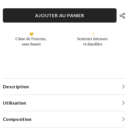
de
de
coton
coton
-
-
AJOUTER AU PANIER
Tablette
Tablette
Description
Utilisation
Composition