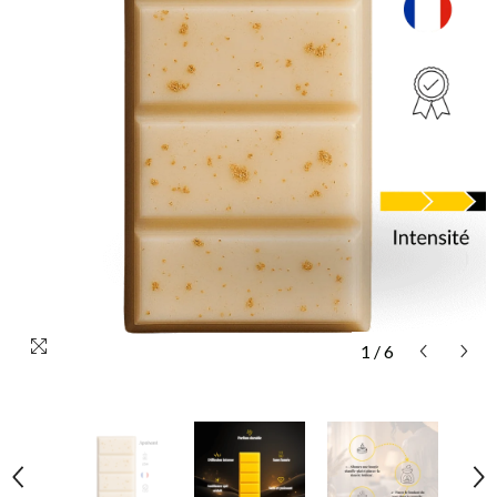
1
/
6