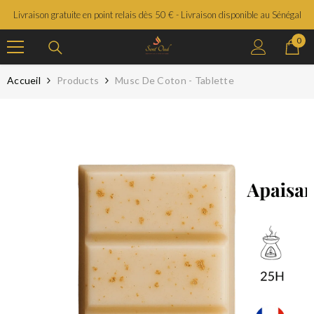
SAUTER LE CONTENU
Livraison gratuite en point relais dès 50 € - Livraison disponible au Sénégal
0
0
prod
Accueil
Products
Musc De Coton - Tablette