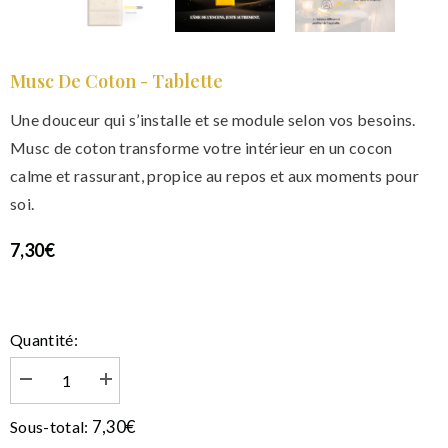
Musc De Coton - Tablette
Une douceur qui s’installe et se module selon vos besoins.
Musc de coton transforme votre intérieur en un cocon
calme et rassurant, propice au repos et aux moments pour
soi.
7,30€
Quantité:
Diminuer
Augmenter
la
la
quantité
quantité
7,30€
Sous-total:
de
de
Musc
Musc