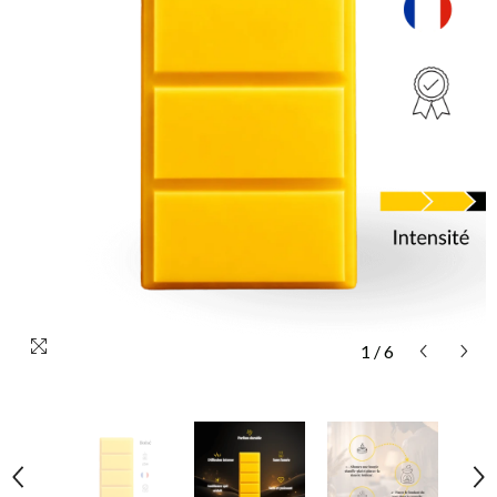
1
/
6