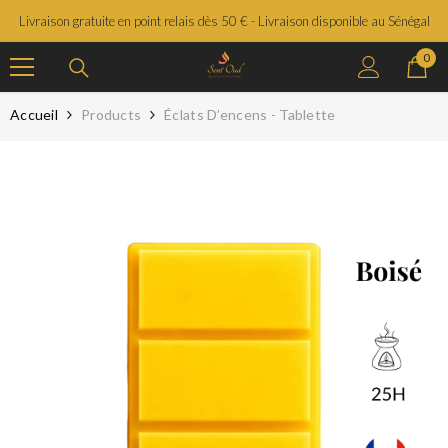
SAUTER LE CONTENU
Livraison gratuite en point relais dès 50 € - Livraison disponible au Sénégal
0
0
prod
Accueil
Products
Éclats D’encens - Tablette