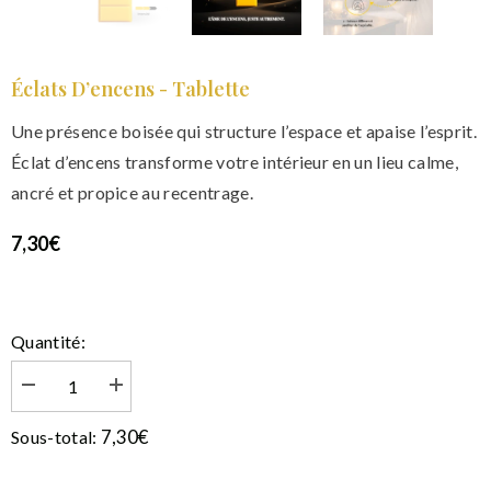
Éclats D’encens - Tablette
Une présence boisée qui structure l’espace et apaise l’esprit.
Éclat d’encens transforme votre intérieur en un lieu calme,
ancré et propice au recentrage.
7,30€
Quantité:
Diminuer
Augmenter
la
la
quantité
quantité
7,30€
Sous-total:
de
de
Éclats
Éclats
d’encens
d’encens