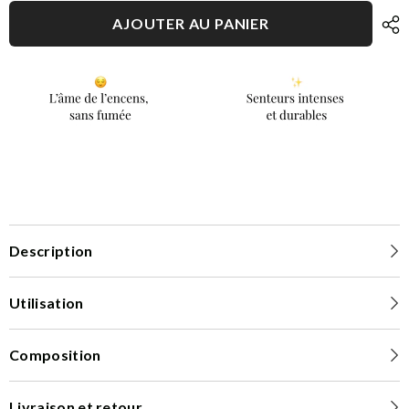
-
-
Tablette
Tablette
AJOUTER AU PANIER
Description
Utilisation
Composition
Livraison et retour