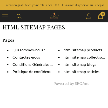
SAUTER LE CONTENU
Livraison gratuite en point relais dès 50 € - Livraison disponible au Sénégal
0
0
prod
HTML SITEMAP PAGES
Pages
Qui sommes-nous?
html sitemap products
Contactez-nous
html sitemap collections
Conditions Générales de Vente...
html sitemap blogs
Politique de confidentialité
html sitemap articles
Powered by
SEOAnt